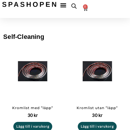
Hoppa
Fri
frakt
0
till
Betala
till
Varukorg
tryggt
ombud
innehåll
över
599 kr
Self-Cleaning
Kromlist med ”läpp”
Kromlist utan ”läpp”
30
kr
30
kr
Lägg till i varukorg
Lägg till i varukorg