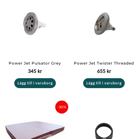
Power Jet Pulsator Grey
Power Jet Twister Threaded
345
kr
655
kr
Lägg till i varukorg
Lägg till i varukorg
Det
Det
-30%
ursprungliga
nuvarande
priset
priset
var:
är:
8
6
999 kr.
299,30 kr.