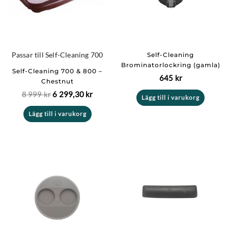
Passar till Self-Cleaning 700
Self-Cleaning
Brominatorlockring (gamla)
Self-Cleaning 700 & 800 –
645
kr
Chestnut
8 999
kr
6 299,30
kr
Lägg till i varukorg
Lägg till i varukorg