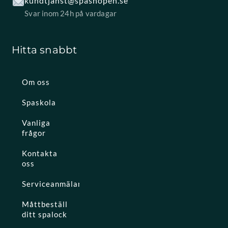
kundtjanst@spashopen.se
Svar inom 24h på vardagar
Hitta snabbt
Om oss
Spaskola
Vanliga
frågor
Kontakta
oss
Serviceanmälan
Måttbeställ
ditt spalock