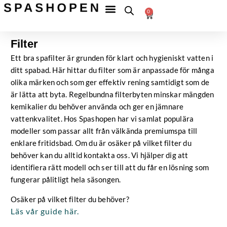
Hoppa
Fri
frakt
0
till
Betala
till
Varukorg
tryggt
ombud
innehåll
över
599 kr
Filter
Ett bra spafilter är grunden för klart och hygieniskt vatten i
ditt spabad. Här hittar du filter som är anpassade för många
olika märken och som ger effektiv rening samtidigt som de
är lätta att byta. Regelbundna filterbyten minskar mängden
kemikalier du behöver använda och ger en jämnare
vattenkvalitet. Hos Spashopen har vi samlat populära
modeller som passar allt från välkända premiumspa till
enklare fritidsbad. Om du är osäker på vilket filter du
behöver kan du alltid kontakta oss. Vi hjälper dig att
identifiera rätt modell och ser till att du får en lösning som
fungerar pålitligt hela säsongen.
Osäker på vilket filter du behöver?
Läs vår guide här.