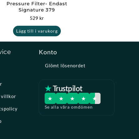
Pressure Filter- Endast
Signature 379
529
kr
Lägg till i varukorg
vice
Konto
Glömt lösenordet
r
★ Trustpilot
villkor
★
★
★
★
★
Se alla våra omdömen
tspolicy
p