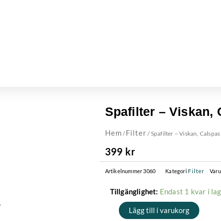
Spafilter – Viskan,
Hem
Filter
/
/ Spafilter – Viskan, Calspas
399
kr
Filter
Artikelnummer
3060
Kategori
Var
Spafilter
Endast 1 kvar i la
Tillgänglighet:
-
Lägg till i varukorg
Viskan,
Calspas