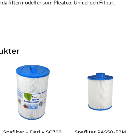
da filtermodeller som Pleatco, Unicel och Filbur.
ukter
Spafilter – Darlly SC709
Spafilter PAS50-F2M