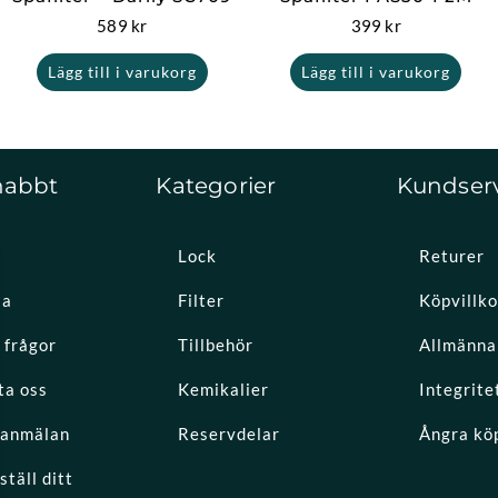
589
kr
399
kr
Lägg till i varukorg
Lägg till i varukorg
nabbt
Kategorier
Kundser
Lock
Returer
la
Filter
Köpvillko
 frågor
Tillbehör
Allmänna 
ta oss
Kemikalier
Integrite
eanmälan
Reservdelar
Ångra kö
täll ditt