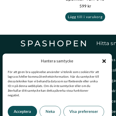
599
kr
Lägg till i varukorg
SPASHOPEN
Hitta s
Specialister på,
Om oss
Hantera samtycke
reservdelar och vattenvård.
Spasko
För att ge en bra upplevelse använder vi teknik som cookies för att
lagra och/eller komma åt enhetsinformation. När du samtycker till
08-756 20 00
Vanliga
dessa tekniker kan vi behandla data som surfbeteende eller unika
Vardagar 09:00 – 15:00
ID:n på denna webbplats. Om du inte samtycker eller om du
Kontak
återkallar ditt samtycke kan detta påverka vissa funktioner
negativt.
kundtjanst@spashopen.se
Servic
Svar inom 24h på vardagar
Måttbes
Acceptera
Neka
Visa preferenser