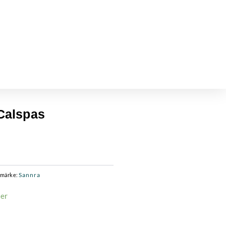
 Calspas
Sannra
umärke:
ger