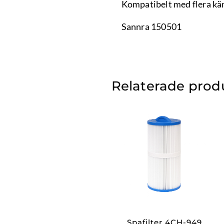
Kompatibelt med flera kän
Sannra 150501
Relaterade prod
Spafilter 4CH-949