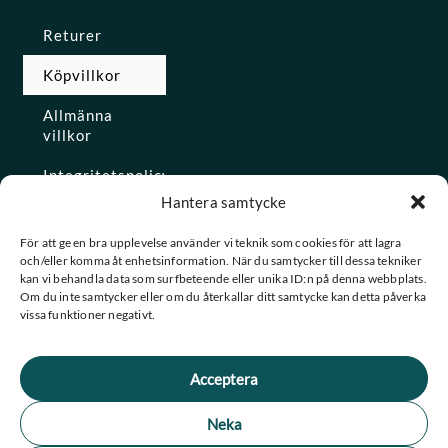
Returer
Köpvillkor
Allmänna
villkor
Integritetspolicy
Hantera samtycke
Ångra köp
För att ge en bra upplevelse använder vi teknik som cookies för att lagra
och/eller komma åt enhetsinformation. När du samtycker till dessa tekniker
Konto
kan vi behandla data som surfbeteende eller unika ID:n på denna webbplats.
Om du inte samtycker eller om du återkallar ditt samtycke kan detta påverka
Glömt
vissa funktioner negativt.
lösenordet
Acceptera
★ Trustpilot
Neka
★
★
★
★
★