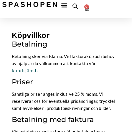
Hoppa
Fri
frakt
0
till
Betala
till
Varukorg
tryggt
ombud
innehåll
över
599 kr
Köpvillkor
Betalning
Betalning sker via
Klarna
. Vid fakturaköp och behov
av hjälp är du välkommen att kontakta vår
kundtjänst.
Priser
Samtliga priser anges inklusive 25 % moms. Vi
reserverar oss för eventuella prisändringar, tryckfel
samt avvikelser i produktbeskrivningar och bilder.
Betalning med faktura
Vid betalning med faktura gäller betalpartnerns