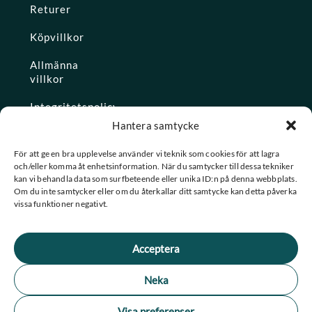
Returer
Köpvillkor
Allmänna
villkor
Integritetspolicy
Hantera samtycke
Ångra köp
För att ge en bra upplevelse använder vi teknik som cookies för att lagra
och/eller komma åt enhetsinformation. När du samtycker till dessa tekniker
Konto
kan vi behandla data som surfbeteende eller unika ID:n på denna webbplats.
Om du inte samtycker eller om du återkallar ditt samtycke kan detta påverka
Glömt
vissa funktioner negativt.
lösenordet
Acceptera
★ Trustpilot
Neka
★
★
★
★
★
Se alla våra omdömen
Visa preferenser