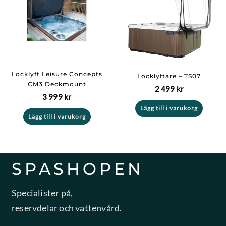
Locklyft Leisure Concepts
Locklyftare – TS07
CM3 Deckmount
2 499
kr
3 999
kr
Lägg till i varukorg
Lägg till i varukorg
SPASHOPEN
Specialister på,
reservdelar och vattenvård.