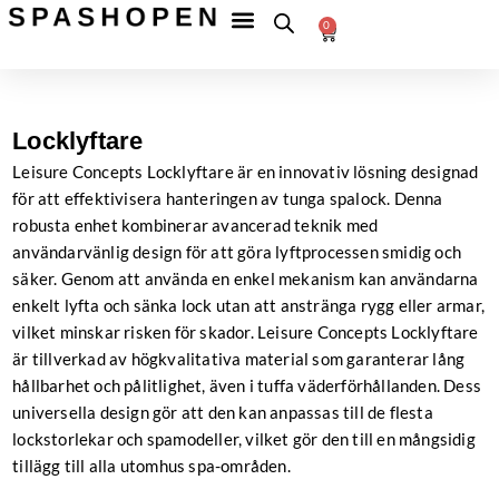
Hoppa
Fri
frakt
0
till
Betala
till
Varukorg
tryggt
ombud
innehåll
över
599 kr
Locklyftare
Leisure Concepts Locklyftare är en innovativ lösning designad
för att effektivisera hanteringen av tunga spalock. Denna
robusta enhet kombinerar avancerad teknik med
användarvänlig design för att göra lyftprocessen smidig och
säker. Genom att använda en enkel mekanism kan användarna
enkelt lyfta och sänka lock utan att anstränga rygg eller armar,
vilket minskar risken för skador. Leisure Concepts Locklyftare
är tillverkad av högkvalitativa material som garanterar lång
hållbarhet och pålitlighet, även i tuffa väderförhållanden. Dess
universella design gör att den kan anpassas till de flesta
lockstorlekar och spamodeller, vilket gör den till en mångsidig
tillägg till alla utomhus spa-områden.