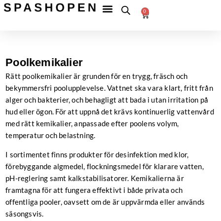
Hoppa
Fri
frakt
0
till
Betala
till
Varukorg
tryggt
ombud
innehåll
över
599 kr
Poolkemikalier
Rätt poolkemikalier är grunden för en trygg, fräsch och
bekymmersfri poolupplevelse. Vattnet ska vara klart, fritt från
alger och bakterier, och behagligt att bada i utan irritation på
hud eller ögon. För att uppnå det krävs kontinuerlig vattenvård
med rätt kemikalier, anpassade efter poolens volym,
temperatur och belastning.
I sortimentet finns produkter för desinfektion med klor,
förebyggande algmedel, flockningsmedel för klarare vatten,
pH-reglering samt kalkstabilisatorer. Kemikalierna är
framtagna för att fungera effektivt i både privata och
offentliga pooler, oavsett om de är uppvärmda eller används
säsongsvis.