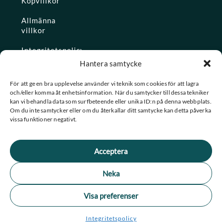
Köpvillkor
Allmänna
villkor
Integritetspolicy
Hantera samtycke
Ångra köp
För att ge en bra upplevelse använder vi teknik som cookies för att lagra
och/eller komma åt enhetsinformation. När du samtycker till dessa tekniker
Konto
kan vi behandla data som surfbeteende eller unika ID:n på denna webbplats.
Om du inte samtycker eller om du återkallar ditt samtycke kan detta påverka
Glömt
vissa funktioner negativt.
lösenordet
Acceptera
★ Trustpilot
Neka
★
★
★
★
★
Se alla våra omdömen
Visa preferenser
F
I
© 2026 Spashopen. Alla rättigheter förbehållna.
Integritetspolicy