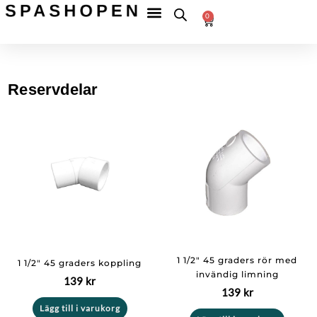
Hoppa
Fri
frakt
0
till
Betala
till
Varukorg
tryggt
ombud
innehåll
över
599 kr
Reservdelar
1 1/2″ 45 graders rör med
1 1/2″ 45 graders koppling
invändig limning
139
kr
139
kr
Lägg till i varukorg