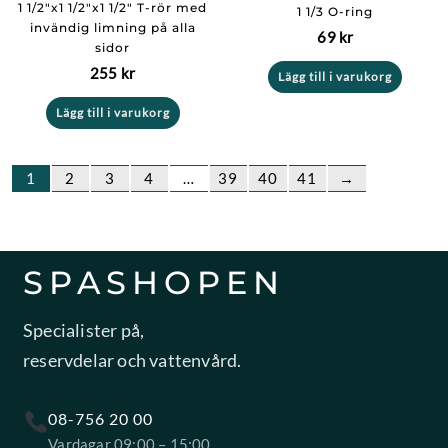
1 1/2″x1 1/2″x1 1/2″ T-rör med
1 1/3 O-ring
invändig limning på alla
69
kr
sidor
255
kr
Lägg till i varukorg
Lägg till i varukorg
1
2
3
4
…
39
40
41
→
SPASHOPEN
Specialister på,
reservdelar och vattenvård.
08-756 20 00
Vardagar 09:00 – 15:00