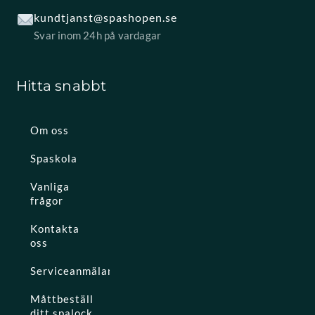
kundtjanst@spashopen.se
Svar inom 24h på vardagar
Hitta snabbt
Om oss
Spaskola
Vanliga
frågor
Kontakta
oss
Serviceanmälan
Måttbeställ
ditt spalock