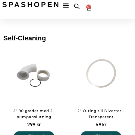
Hoppa
Fri
frakt
0
till
Betala
till
Varukorg
tryggt
ombud
innehåll
över
599 kr
Self-Cleaning
2″ 90 grader med 2″
2″ O-ring till Diverter –
pumpanslutning
Transparent
299
kr
69
kr