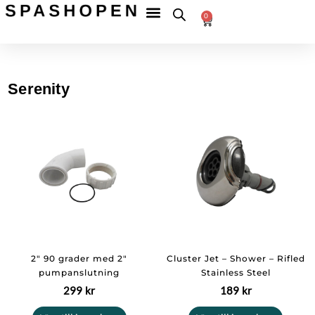
Hoppa
Fri
frakt
0
till
Betala
till
Varukorg
tryggt
ombud
innehåll
över
599 kr
Serenity
2″ 90 grader med 2″
Cluster Jet – Shower – Rifled
pumpanslutning
Stainless Steel
299
kr
189
kr