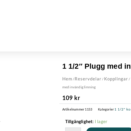
1 1/2″ Plugg med i
Hem
Reservdelar
Kopplingar
/
/
/
med invändig limning
109
kr
1 1/2" k
Artikelnummer
1153
Kategorier
1
I lager
Tillgänglighet:
1/2"