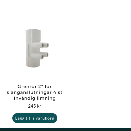
Grenrör 2″ för
slanganslutningar 4 st
Invändig limning
245
kr
Lägg till i varukorg