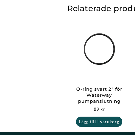
Relaterade prod
O-ring svart 2″ för
Waterway
pumpanslutning
89
kr
Lägg till i varukorg