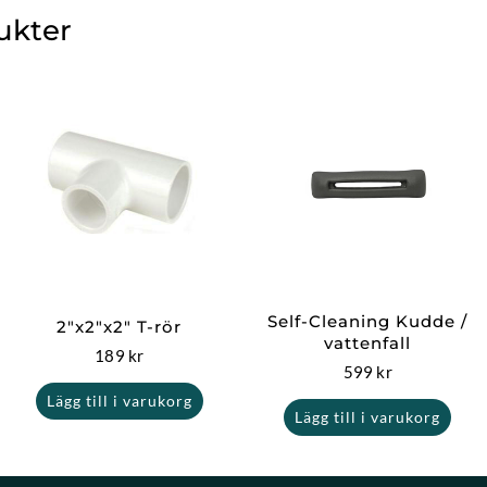
ukter
Self-Cleaning Kudde /
2″x2″x2″ T-rör
vattenfall
189
kr
599
kr
Lägg till i varukorg
Lägg till i varukorg