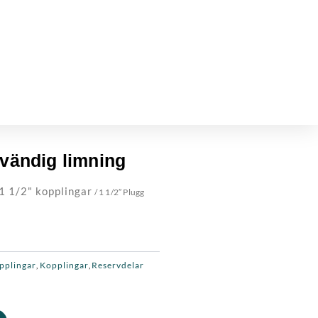
nvändig limning
1 1/2" kopplingar
/ 1 1/2″ Plugg
opplingar
Kopplingar
Reservdelar
,
,