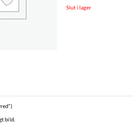
Slut i lager
vred”)
t bild.