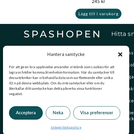
245
kr
Lägg till i varukorg
SPASHOPEN
Hitta s
Specialister på,
Om oss
Hantera samtycke
reservdelar och vattenvård.
Spasko
För att ge en bra upplevelse använder vi teknik som cookies för att
lagra och/eller komma åt enhetsinformation. När du samtycker till
08-756 20 00
Vanliga
dessa tekniker kan vi behandla data som surfbeteende eller unika
Vardagar 09:00 – 15:00
ID:n på denna webbplats. Om du inte samtycker eller om du
Kontak
återkallar ditt samtycke kan detta påverka vissa funktioner
negativt.
kundtjanst@spashopen.se
Servic
Svar inom 24h på vardagar
Måttbes
Acceptera
Neka
Visa preferenser
spaloc
Integritetspolicy
© 2026 Spashopen. Alla rättigheter förbehållna.