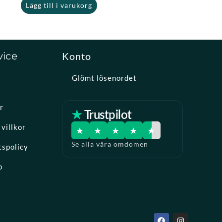
Lägg till i varukorg
vice
Konto
Glömt lösenordet
r
★ Trustpilot
villkor
★
★
★
★
★
Se alla våra omdömen
tspolicy
p
F
I