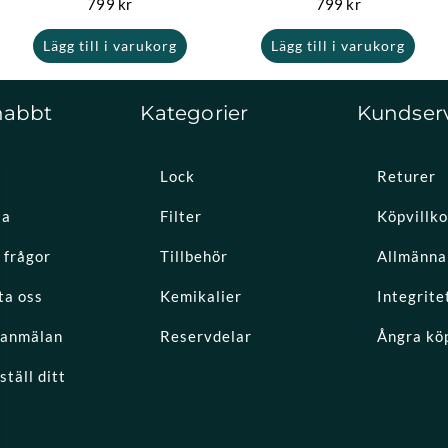
799
kr
799
kr
Lägg till i varukorg
Lägg till i varukorg
nabbt
Kategorier
Kundser
Lock
Returer
la
Filter
Köpvillko
 frågor
Tillbehör
Allmänna 
ta oss
Kemikalier
Integrite
eanmälan
Reservdelar
Ångra kö
täll ditt
k