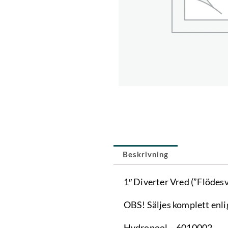
Beskrivning
1″ Diverter Vred (”Flödes
OBS! Säljes komplett enlig
Hydropool – 6010002