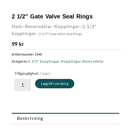
2 1/2″ Gate Valve Seal Rings
Hem
Reservdelar
Kopplingar
2 1/2"
/
/
/
kopplingar
/ 2 1/2″ Gate Valve Seal Rings
99
kr
Artikelnummer
1348
2 1/2" kopplingar
Kopplingar
Reservdelar
Kategorier
,
,
2
I lager
Tillgänglighet:
1/2"
Lägg till i varukorg
Gate
Valve
Seal
Rings
mängd
Beskrivning