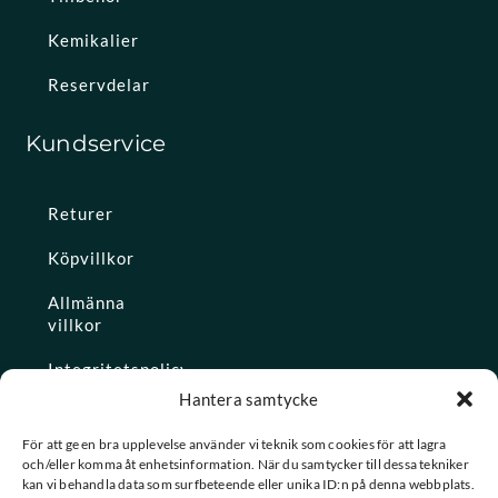
Kemikalier
Reservdelar
Kundservice
Returer
Köpvillkor
Allmänna
villkor
Integritetspolicy
Hantera samtycke
Ångra köp
För att ge en bra upplevelse använder vi teknik som cookies för att lagra
och/eller komma åt enhetsinformation. När du samtycker till dessa tekniker
Konto
kan vi behandla data som surfbeteende eller unika ID:n på denna webbplats.