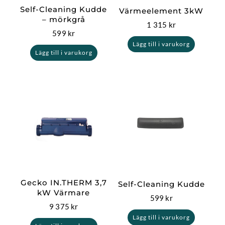
Self-Cleaning Kudde
Värmeelement 3kW
– mörkgrå
1 315
kr
599
kr
Lägg till i varukorg
Lägg till i varukorg
Gecko IN.THERM 3,7
Self-Cleaning Kudde
kW Värmare
599
kr
9 375
kr
Lägg till i varukorg