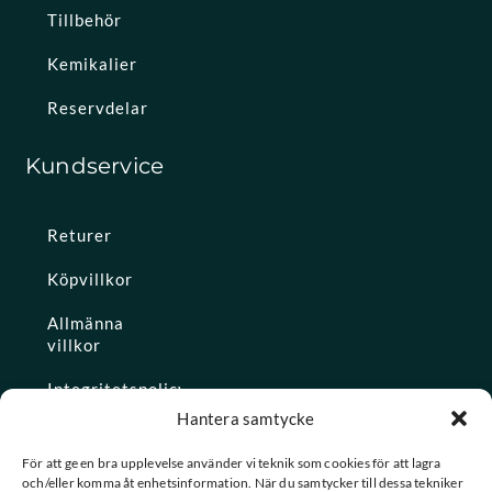
Tillbehör
Kemikalier
Reservdelar
Kundservice
Returer
Köpvillkor
Allmänna
villkor
Integritetspolicy
Hantera samtycke
Ångra köp
För att ge en bra upplevelse använder vi teknik som cookies för att lagra
och/eller komma åt enhetsinformation. När du samtycker till dessa tekniker
Konto