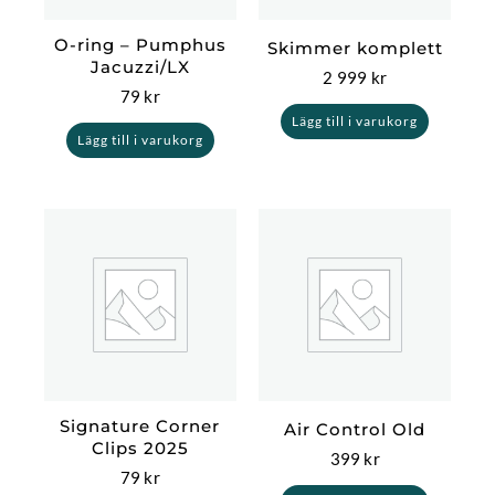
O-ring – Pumphus
Skimmer komplett
Jacuzzi/LX
2 999
kr
79
kr
Lägg till i varukorg
Lägg till i varukorg
Signature Corner
Air Control Old
Clips 2025
399
kr
79
kr