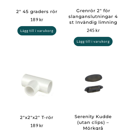
Grenrör 2″ för
2″ 45 graders rör
slanganslutningar 4
189
kr
st Invändig limning
245
kr
Lägg till i varukorg
Lägg till i varukorg
Serenity Kudde
2″x2″x2″ T-rör
(utan clips) –
189
kr
Mörkgrå