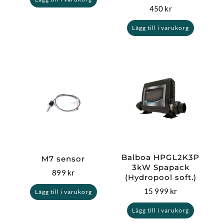
450
kr
Lägg till i varukorg
Balboa HPGL2K3P
M7 sensor
3kW Spapack
899
kr
(Hydropool soft.)
15 999
kr
Lägg till i varukorg
Lägg till i varukorg