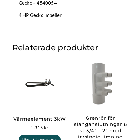
Gecko – 4540054
4 HP Gecko impeller.
Relaterade produkter
Grenrör för
Värmeelement 3kW
slanganslutningar 6
1 315
kr
st 3/4″ – 2″ med
invändig limning
Lägg till i varukorg