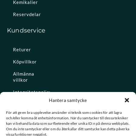
Kemikalier
Reservdelar
Kundservice
Returer
Köpvillkor
Allmänna
villkor
Integritetspolicy
Hantera samtycke
Ångra köp
För att ge en bra upplevelse använder vi teknik som cookies för att lagra
och/eller komma åt enhetsinformation. När du samtycker till dessa tekniker
Konto
kan vi behandla data som surfbeteende eller unika ID:n på denna webbplats.
Om du inte samtycker eller om du återkallar ditt samtycke kan detta påverka
Glömt
vissa funktioner negativt.