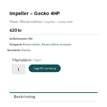
Impeller – Gecko 4HP
Hem
Reservdelar
/
/ Impeller – Gecko 4HP
620
kr
Artikelnummer
942
Reservdelar
Reservdelar pumpar
Kategorier
,
Gecko
Varumärke:
Impeller
I lager
Tillgänglighet:
-
Lägg till i varukorg
Gecko
4HP
mängd
Beskrivning