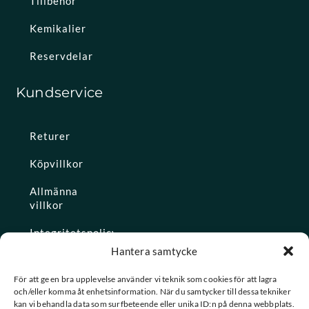
Tillbehör
Kemikalier
Reservdelar
Kundservice
Returer
Köpvillkor
Allmänna
villkor
Integritetspolicy
Hantera samtycke
Ångra köp
För att ge en bra upplevelse använder vi teknik som cookies för att lagra
och/eller komma åt enhetsinformation. När du samtycker till dessa tekniker
Konto
kan vi behandla data som surfbeteende eller unika ID:n på denna webbplats.