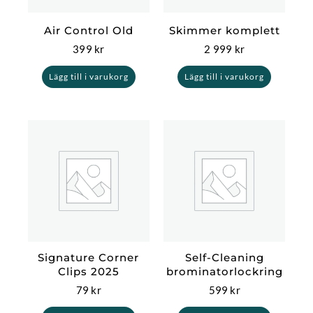
Air Control Old
Skimmer komplett
399
kr
2 999
kr
Lägg till i varukorg
Lägg till i varukorg
Signature Corner
Self-Cleaning
Clips 2025
brominatorlockring
79
kr
599
kr