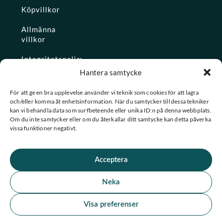
Köpvillkor
Allmänna
villkor
Integritetspolicy
Hantera samtycke
Ångra köp
För att ge en bra upplevelse använder vi teknik som cookies för att lagra
och/eller komma åt enhetsinformation. När du samtycker till dessa tekniker
Konto
kan vi behandla data som surfbeteende eller unika ID:n på denna webbplats.
Om du inte samtycker eller om du återkallar ditt samtycke kan detta påverka
Glömt
vissa funktioner negativt.
lösenordet
Acceptera
★ Trustpilot
Neka
★
★
★
★
★
Se alla våra omdömen
Visa preferenser