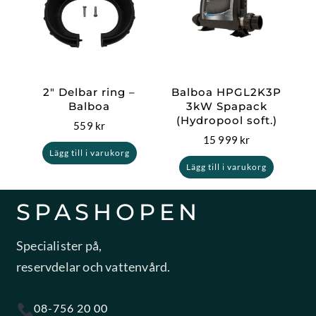
2″ Delbar ring –
Balboa HPGL2K3P
Balboa
3kW Spapack
(Hydropool soft.)
559
kr
15 999
kr
Lägg till i varukorg
Lägg till i varukorg
SPASHOPEN
Specialister på,
reservdelar och vattenvård.
08-756 20 00