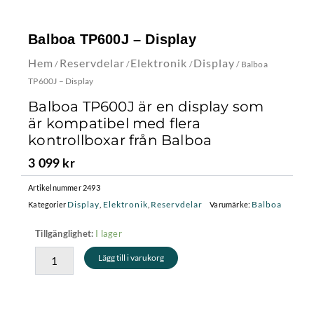
Balboa TP600J – Display
Hem
Reservdelar
Elektronik
Display
/
/
/
/ Balboa
TP600J – Display
Balboa TP600J är en display som
är kompatibel med flera
kontrollboxar från Balboa
3 099
kr
Artikelnummer
2493
Display
Elektronik
Reservdelar
Balboa
Kategorier
,
,
Varumärke:
Balboa
I lager
Tillgänglighet:
TP600J
Lägg till i varukorg
-
Display
mängd