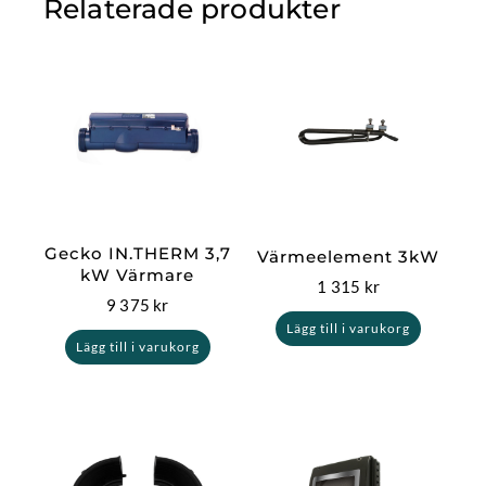
Relaterade produkter
Gecko IN.THERM 3,7
Värmeelement 3kW
kW Värmare
1 315
kr
9 375
kr
Lägg till i varukorg
Lägg till i varukorg