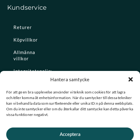
Kundservice
Returer
Köpvillkor
Allmänna
villkor
Integritetspolicy
Hantera samtycke
Ångra köp
För att ge en bra upplevelse använder vi teknik som cookies för att lagra
och/eller komma åt enhetsinformation. När du samtycker till dessa tekniker
Konto
kan vi behandla data som surfbeteende eller unika ID:n på denna webbplats.
Om du inte samtycker eller om du återkallar ditt samtycke kan detta påverka
Glömt
vissa funktioner negativt.
lösenordet
Acceptera