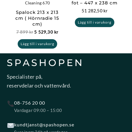
fot – 447 x 238 cm
Cleaning 670
51 282,50
kr
Spalock 213 x 213
cm ( Hörnradie 15
Lägg till i varukorg
cm)
7 899
kr
5 529,30
kr
Lägg till i varukorg
SPASHOPEN
Specialister på,
reservdelar och vattenvård.
08-756 20 00
Vardagar 09:00 – 15:00
kundtjanst@spashopen.se