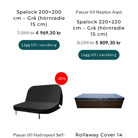
Spalock 200×200
Passar till Neptun Aspö
cm – Grå (hörnradie
Spalock 220×220
15 cm)
cm – Grå (hörnradie
7 099
kr
4 969,30
kr
15 cm)
8 299
kr
5 809,30
kr
Lägg till i varukorg
Lägg till i varukorg
Det
Det
-30%
ursprungliga
nuvarande
priset
priset
var:
är:
7
5
899 kr.
529,30 kr.
Rollaway Cover 14
Passar till Hydropool Self-