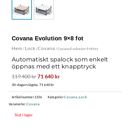
Covana Evolution 9×8 fot
Hem
Lock
Covana
/
/
/ Covana Evolution 9×8 fot
Automatiskt spalock som enkelt
öppnas med ett knapptryck
119 400
kr
Det
Det
71 640
kr
ursprungliga
nuvarande
30-dagars lägsta:
71 640
kr
priset
priset
var:
är:
Covana
Lock
Artikelnummer
1336
Kategorier
,
119
71
Covana
Varumärke:
400 kr.
640 kr.
Slut i lager