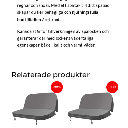
regnar och snöar. Med ett spatak till ditt spabad
skapar du fler behagliga och
njutningsfulla
badtillfällen året runt.
Kanada står för tillverkningen av spalocken och
garanterar där med lockens vädertåliga
egenskaper, både i kallt och varmt väder.
Relaterade produkter
Det
Det
Det
Det
-30%
-30%
ursprungliga
nuvarande
ursprungliga
nuvaran
priset
priset
priset
priset
var:
är:
var:
är:
7
4
8
5
099 kr.
969,30 kr.
299 kr.
809,30 k