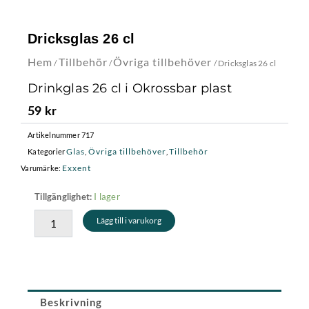
Dricksglas 26 cl
Hem
Tillbehör
Övriga tillbehöver
/
/
/ Dricksglas 26 cl
Drinkglas 26 cl i Okrossbar plast
59
kr
Artikelnummer
717
Glas
Övriga tillbehöver
Tillbehör
Kategorier
,
,
Exxent
Varumärke:
Dricksglas
I lager
Tillgänglighet:
26
Lägg till i varukorg
cl
mängd
Beskrivning