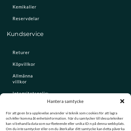
Kemikalier
Reservdelar
Kundservice
Returer
Köpvillkor
Allmänna
villkor
Integritetspolicy
Hantera samtycke
Ångra köp
För att ge en bra upplevelse använder vi teknik som cookies för att lagra
och/eller komma åt enhetsinformation. När du samtycker till dessa tekniker
Konto
kan vi behandla data som surfbeteende eller unika ID:n på denna webbplats.
Om du inte samtycker eller om du återkallar ditt samtycke kan detta påverka