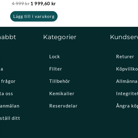
4 999
kr
1 999,60
kr
Lägg till i varukorg
nabbt
Kategorier
Kundser
Lock
Returer
la
Filter
Köpvillko
 frågor
Tillbehör
Allmänna 
ta oss
Kemikalier
Integrite
eanmälan
Reservdelar
Ångra kö
täll ditt
k