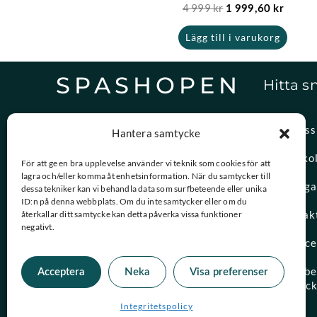
4 999
kr
1 999,60
kr
Lägg till i varukorg
SPASHOPEN
Hitta s
Specialister på,
Om oss
Hantera samtycke
reservdelar och vattenvård.
Spasko
För att ge en bra upplevelse använder vi teknik som cookies för att
lagra och/eller komma åt enhetsinformation. När du samtycker till
08-756 20 00
Vanliga
dessa tekniker kan vi behandla data som surfbeteende eller unika
Vardagar 09:00 – 15:00
ID:n på denna webbplats. Om du inte samtycker eller om du
Kontak
återkallar ditt samtycke kan detta påverka vissa funktioner
negativt.
kundtjanst@spashopen.se
Servic
Svar inom 24h på vardagar
Måttbes
Acceptera
Neka
Visa preferenser
spaloc
Integritetspolicy
© 2026 Spashopen. Alla rättigheter förbehållna.