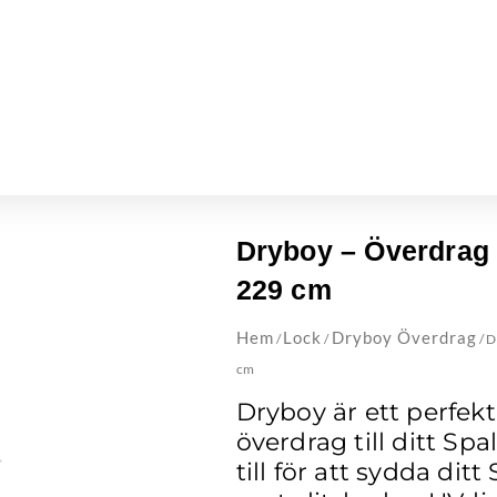
Dryboy – Överdrag 
229 cm
Hem
Lock
Dryboy Överdrag
/
/
/ D
cm
Dryboy är ett perfek
överdrag till ditt Sp
till för att sydda dit