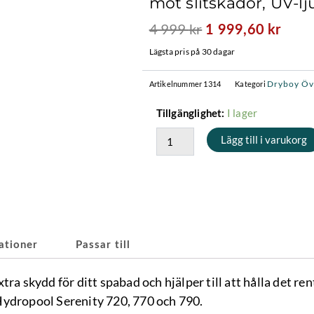
mot slitskador, UV-lj
4 999
kr
Det
Det
1 999,60
kr
ursprungliga
nuva
Lägsta pris på 30 dagar
priset
prise
var:
är:
Dryboy Öv
Artikelnummer
1314
Kategori
4
1
Dryboy
I lager
Tillgänglighet:
999 kr.
999,6
-
Lägg till i varukorg
Överdrag
till
Spabad
229
x
229
cm
mängd
ationer
Passar till
ra skydd för ditt spabad och hjälper till att hålla det ren
Hydropool Serenity 720, 770 och 790.