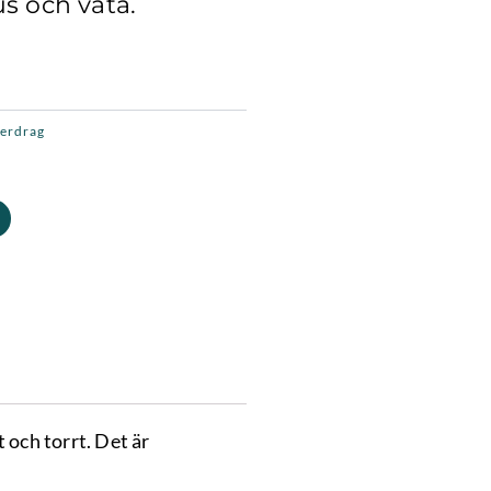
us och väta.
rande
t
erdrag
0 kr.
t och torrt. Det är