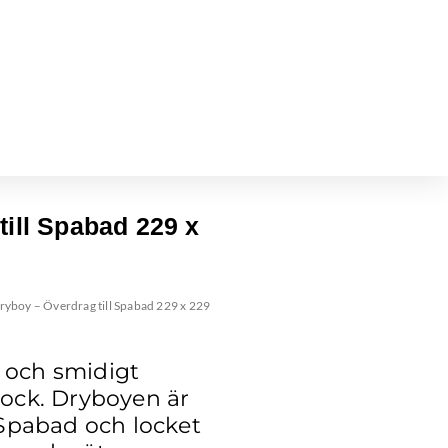
till Spabad 229 x
ryboy – Överdrag till Spabad 229 x 229
t och smidigt
alock. Dryboyen är
t Spabad och locket