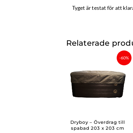
Tyget är testat för att kl
Relaterade prod
Det
Det
-60%
ursprungliga
nuvara
priset
priset
var:
är:
4
1
999 kr.
999,60
Dryboy – Överdrag till
spabad 203 x 203 cm