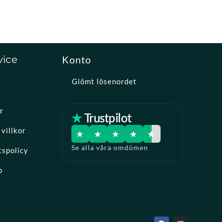
vice
Konto
Glömt lösenordet
r
★ Trustpilot
villkor
★
★
★
★
★
Se alla våra omdömen
tspolicy
p
F
I