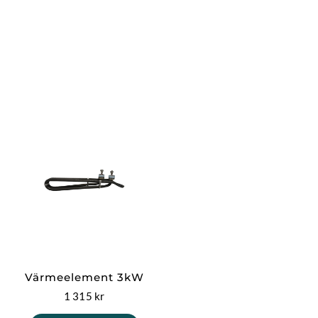
Värmeelement 3kW
1 315
kr