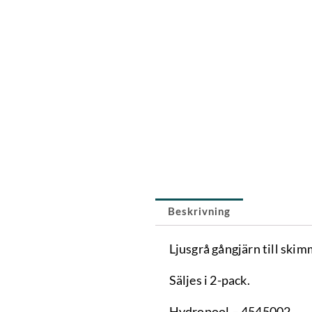
Beskrivning
Ljusgrå gångjärn till ski
Säljes i 2-pack.
Hydropool – 4545002