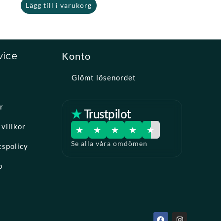
Lägg till i varukorg
vice
Konto
Glömt lösenordet
r
★ Trustpilot
villkor
★
★
★
★
★
Se alla våra omdömen
tspolicy
p
F
I