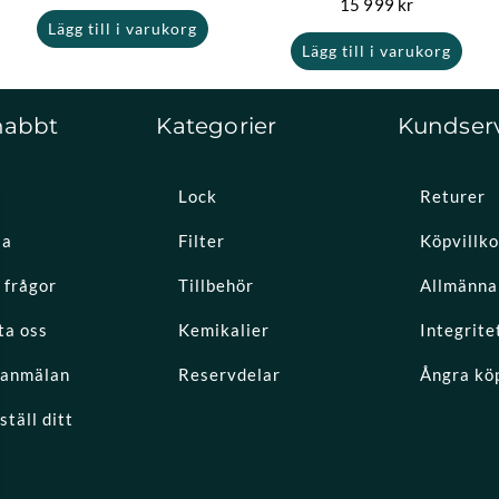
15 999
kr
Lägg till i varukorg
Lägg till i varukorg
nabbt
Kategorier
Kundser
Lock
Returer
la
Filter
Köpvillko
 frågor
Tillbehör
Allmänna 
ta oss
Kemikalier
Integrite
eanmälan
Reservdelar
Ångra kö
täll ditt
k