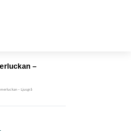
merluckan –
immerluckan – Ljusgrå
r