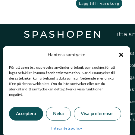
Lägg till i varukorg
SPASHOPEN
Hitta s
Specialister på,
Om oss
Hantera samtycke
reservdelar och vattenvård.
Spasko
För att ge en bra upplevelse använder vi teknik som cookies för att
lagra och/eller komma åt enhetsinformation. När du samtycker till
08-756 20 00
Vanliga
dessa tekniker kan vi behandla data som surfbeteende eller unika
Vardagar 09:00 – 15:00
ID:n på denna webbplats. Om du inte samtycker eller om du
Kontak
återkallar ditt samtycke kan detta påverka vissa funktioner
negativt.
kundtjanst@spashopen.se
Servic
Svar inom 24h på vardagar
Måttbes
Acceptera
Neka
Visa preferenser
spaloc
Integritetspolicy
© 2026 Spashopen. Alla rättigheter förbehållna.