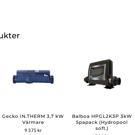
ukter
Gecko IN.THERM 3,7 kW
Balboa HPGL2K3P 3kW
Värmare
Spapack (Hydropool
soft.)
9 375
kr