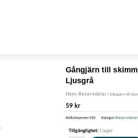
Gångjärn till skim
Ljusgrå
Hem
Reservdelar
/
/ Gångjärn till sk
59
kr
Reservdela
Artikelnummer
950
Kategori
Gångjärn
I lager
Tillgänglighet:
till