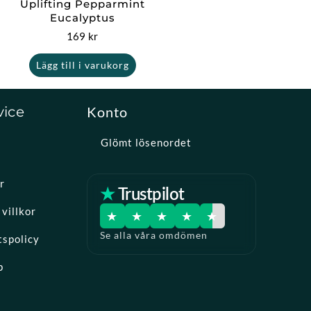
Uplifting Pepparmint
Eucalyptus
169
kr
Lägg till i varukorg
vice
Konto
Glömt lösenordet
r
★ Trustpilot
villkor
★
★
★
★
★
Se alla våra omdömen
tspolicy
p