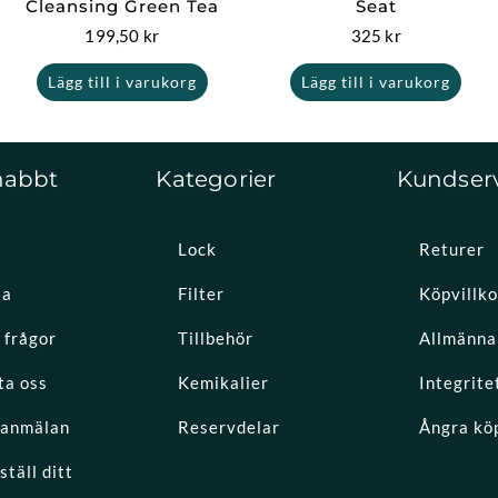
Cleansing Green Tea
Seat
199,50
kr
325
kr
Lägg till i varukorg
Lägg till i varukorg
nabbt
Kategorier
Kundser
Lock
Returer
la
Filter
Köpvillko
 frågor
Tillbehör
Allmänna 
ta oss
Kemikalier
Integrite
eanmälan
Reservdelar
Ångra kö
täll ditt
k