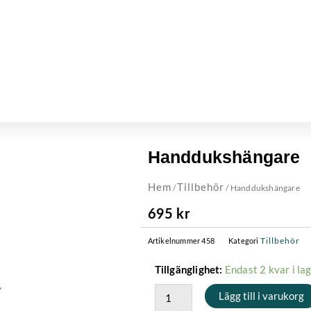
Handdukshängare
Hem
Tillbehör
/
/ Handdukshängare
695
kr
Tillbehör
Artikelnummer
458
Kategori
Handdukshängare
Endast 2 kvar i la
Tillgänglighet:
mängd
Lägg till i varukorg