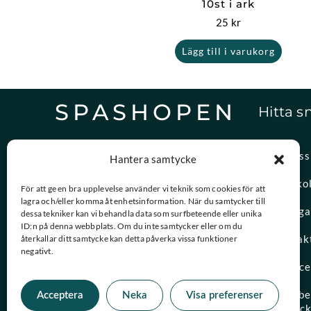
10st i ark
25
kr
Lägg till i varukorg
SPASHOPEN
Hitta s
Specialister på,
Om oss
Hantera samtycke
reservdelar och vattenvård.
Spasko
För att ge en bra upplevelse använder vi teknik som cookies för att
lagra och/eller komma åt enhetsinformation. När du samtycker till
08-756 20 00
Vanliga
dessa tekniker kan vi behandla data som surfbeteende eller unika
Vardagar 09:00 – 15:00
ID:n på denna webbplats. Om du inte samtycker eller om du
Kontak
återkallar ditt samtycke kan detta påverka vissa funktioner
negativt.
kundtjanst@spashopen.se
Servic
Svar inom 24h på vardagar
Måttbes
Acceptera
Neka
Visa preferenser
spaloc