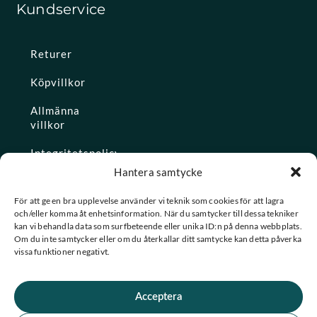
Kundservice
Returer
Köpvillkor
Allmänna
villkor
Integritetspolicy
Hantera samtycke
Ångra köp
För att ge en bra upplevelse använder vi teknik som cookies för att lagra
och/eller komma åt enhetsinformation. När du samtycker till dessa tekniker
Konto
kan vi behandla data som surfbeteende eller unika ID:n på denna webbplats.
Om du inte samtycker eller om du återkallar ditt samtycke kan detta påverka
Glömt
vissa funktioner negativt.
lösenordet
Acceptera