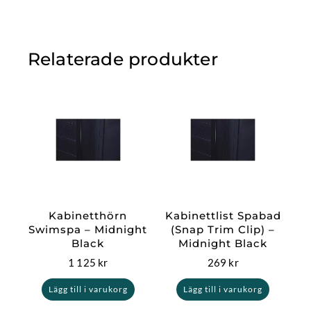
Relaterade produkter
Kabinetthörn
Kabinettlist Spabad
Swimspa – Midnight
(Snap Trim Clip) –
Black
Midnight Black
1 125
kr
269
kr
Lägg till i varukorg
Lägg till i varukorg