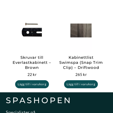
Skruvar till
Kabinettlist
Everlastkabinett –
Swimspa (Snap Trim
Brown
Clip) – Driftwood
22
kr
265
kr
Lägg till i varukorg
Lägg till i varukorg
SPASHOPEN
Specialister på,