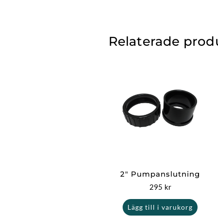
Relaterade prod
2″ Pumpanslutning
295
kr
Lägg till i varukorg