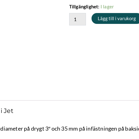
Infästning
I lager
Tillgänglighet:
för
Lägg till i varukorg
3"
Mini
Jet
mängd
i Jet
diameter på drygt 3″ och 35 mm på infästningen på baksi