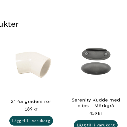
ukter
Serenity Kudde med
2″ 45 graders rör
clips – Mörkgrå
189
kr
459
kr
Lägg till i varukorg
Lägg till i varukorg