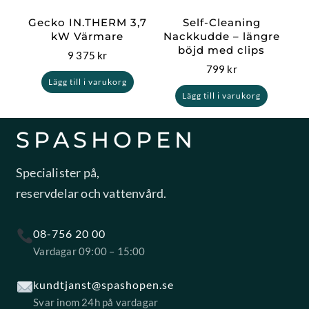
Gecko IN.THERM 3,7
Self-Cleaning
kW Värmare
Nackkudde – längre
böjd med clips
9 375
kr
799
kr
Lägg till i varukorg
Lägg till i varukorg
SPASHOPEN
Specialister på,
reservdelar och vattenvård.
08-756 20 00
Vardagar 09:00 – 15:00
kundtjanst@spashopen.se
Svar inom 24h på vardagar