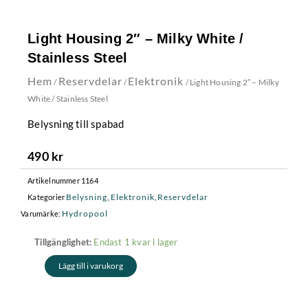
Light Housing 2″ – Milky White /
Stainless Steel
Hem
Reservdelar
Elektronik
/
/
/ Light Housing 2″ – Milky
White / Stainless Steel
Belysning till spabad
490
kr
Artikelnummer
1164
Belysning
Elektronik
Reservdelar
Kategorier
,
,
Hydropool
Varumärke:
Light
Endast 1 kvar i lager
Tillgänglighet:
Housing
Lägg till i varukorg
2"
-
Milky