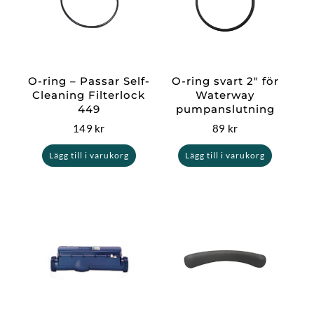
O-ring – Passar Self-
O-ring svart 2″ för
Cleaning Filterlock
Waterway
449
pumpanslutning
149
kr
89
kr
Lägg till i varukorg
Lägg till i varukorg