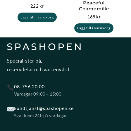
Peaceful
222
kr
Chamomille
169
kr
Lägg till i varukorg
Lägg till i varukorg
SPASHOPEN
Specialister på,
reservdelar och vattenvård.
08-756 20 00
Vardagar 09:00 – 15:00
kundtjanst@spashopen.se
Svar inom 24h på vardagar