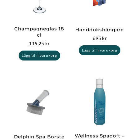
Champagneglas 18
Handdukshängare
cl
695
kr
119,25
kr
Lägg till i varukorg
Lägg till i varukorg
Wellness Spadoft –
Delphin Spa Borste