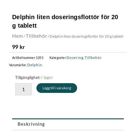
Delphin liten doseringsflottör för 20
g tablett
Hem
Tillbehör
/
/ Delphin liten doseringsflottör för 20 g tablett
99
kr
Dosering
Tillbehör
Artikelnummer
1355
Kategorier
,
Delphin
Varumärke:
Delphin
I lager
Tillgänglighet:
liten
Lägg till i varukorg
doseringsflottör
för
20
g
tablett
mängd
Beskrivning