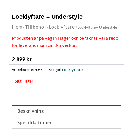
Locklyftare – Understyle
Hem
Tillbehör
Locklyftare
/
/
/ Locklyftare – Understyle
Produkten är på väg in i lager och beräknas vara redo
för leverans inom ca. 3-5 veckor.
2 899
kr
Locklyftare
Artikelnummer
4066
Kategori
Slut i lager
Beskrivning
Specifikationer