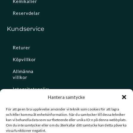
Kemikalier
Reservdelar
Kundservice
Returer
Köpvillkor
Allmänna
villkor
Integritetspolicy
Hantera samtycke
Ångra köp
För att ge en bra upplevelse använder vi teknik som cookies för att lagra
och/eller komma åt enhetsinformation. När du samtycker till dessa tekniker
Konto
kan vi behandla data som surfbeteende eller unika ID:n på denna webbplats.
Om du inte samtycker eller om du återkallar ditt samtycke kan detta påverka
Glömt
vissa funktioner negativt.