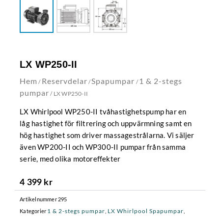
LX WP250-II
Hem
Reservdelar
Spapumpar
1 & 2-stegs
/
/
/
pumpar
/ LX WP250-II
LX Whirlpool WP250-II tvåhastighetspump har en
låg hastighet för filtrering och uppvärmning samt en
hög hastighet som driver massagestrålarna. Vi säljer
även WP200-II och WP300-II pumpar från samma
serie, med olika motoreffekter
4 399
kr
Artikelnummer
295
1 & 2-stegs pumpar
LX Whirlpool Spapumpar
Kategorier
,
,