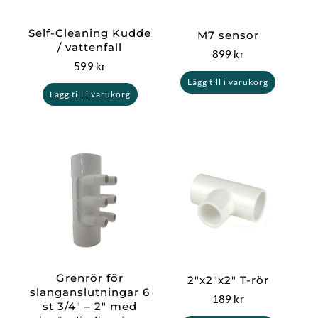
Self-Cleaning Kudde
M7 sensor
/ vattenfall
899
kr
599
kr
Lägg till i varukorg
Lägg till i varukorg
Grenrör för
2″x2″x2″ T-rör
slanganslutningar 6
189
kr
st 3/4″ – 2″ med