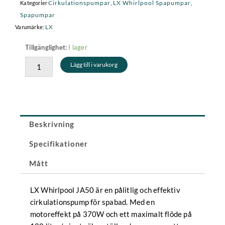
Cirkulationspumpar
LX Whirlpool Spapumpar
Kategorier
,
,
Spapumpar
LX
Varumärke:
LX
I lager
Tillgänglighet:
JA50
Lägg till i varukorg
mängd
Beskrivning
Specifikationer
Mått
LX Whirlpool JA50 är en pålitlig och effektiv
cirkulationspump för spabad. Med en
motoreffekt på 370W och ett maximalt flöde på