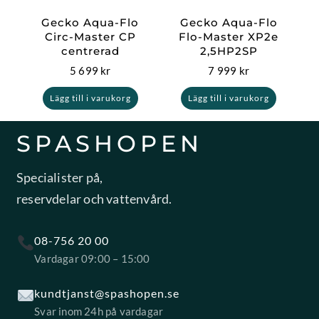
Gecko Aqua-Flo
Gecko Aqua-Flo
Circ-Master CP
Flo-Master XP2e
centrerad
2,5HP2SP
5 699
kr
7 999
kr
Lägg till i varukorg
Lägg till i varukorg
SPASHOPEN
Specialister på,
reservdelar och vattenvård.
08-756 20 00
Vardagar 09:00 – 15:00
kundtjanst@spashopen.se
Svar inom 24h på vardagar