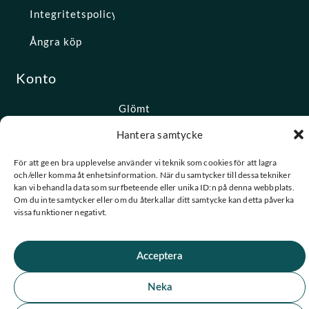
Integritetspolicy
Ångra köp
Konto
Glömt
lösenordet
Hantera samtycke
För att ge en bra upplevelse använder vi teknik som cookies för att lagra
★ Trustpilot
och/eller komma åt enhetsinformation. När du samtycker till dessa tekniker
kan vi behandla data som surfbeteende eller unika ID:n på denna webbplats.
★
★
★
★
★
Om du inte samtycker eller om du återkallar ditt samtycke kan detta påverka
vissa funktioner negativt.
Se alla våra omdömen
F
I
© 2026 Spashopen. Alla rättigheter förbehållna.
Acceptera
a
n
c
s
e
t
Neka
b
a
o
g