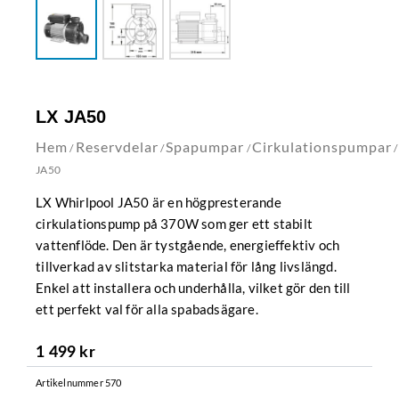
LX JA50
Hem
Reservdelar
Spapumpar
Cirkulationspumpar
/
/
/
/
JA50
LX Whirlpool JA50 är en högpresterande
cirkulationspump på 370W som ger ett stabilt
vattenflöde. Den är tystgående, energieffektiv och
tillverkad av slitstarka material för lång livslängd.
Enkel att installera och underhålla, vilket gör den till
ett perfekt val för alla spabadsägare.
1 499
kr
Artikelnummer
570