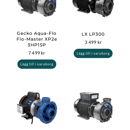
Gecko Aqua-Flo
LX LP300
Flo-Master XP2e
3 499
kr
3HP1SP
7 499
kr
Lägg till i varukorg
Lägg till i varukorg