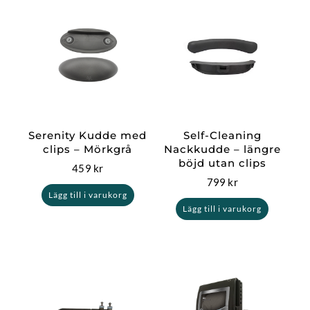
Serenity Kudde med
Self-Cleaning
clips – Mörkgrå
Nackkudde – längre
böjd utan clips
459
kr
799
kr
Lägg till i varukorg
Lägg till i varukorg