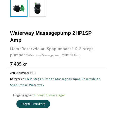
Waterway Massagepump 2HP1SP
Amp
Hem
Reservdelar
Spapumpar
1 & 2-stegs
/
/
/
pumpar
/ Waterway Massagepump 2HP1SP Amp
7 435
kr
Artikelnummer
1108
1 & 2-stegs pumpar
Massagepumpar
Reservdelar
Kategorier
,
,
,
Spapumpar
Waterway
,
Waterway
Endast 1 kvar i lager
Tillgänglighet:
Massagepump
Lägg till i varukorg
2HP1SP
Amp