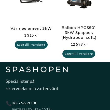
Balboa HPGS501
Värmeelement 3kW
3kW Spapack
1 315
kr
(Hydropool soft.)
12 599
kr
Lägg till i varukorg
Lägg till i varukorg
SPASHOPEN
Specialister på,
reservdelar och vattenvård.
08-756 20 00
Vardagar 09:00 – 15:00