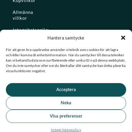
Köpvillkor
Allmänna
villkor
Integritetspolicy
Hantera samtycke
Ångra köp
För att ge en bra upplevelse använder vi teknik som cookies för att lagra
och/eller komma åt enhetsinformation. När du samtycker till dessa tekniker
Konto
kan vi behandla data som surfbeteende eller unika ID:n på denna webbplats.
Om du inte samtycker eller om du återkallar ditt samtycke kan detta påverka
Glömt
vissa funktioner negativt.
lösenordet
Acceptera
★ Trustpilot
Neka
★
★
★
★
★
Se alla våra omdömen
Visa preferenser
F
I
© 2026 Spashopen. Alla rättigheter förbehållna.
Integritetspolicy