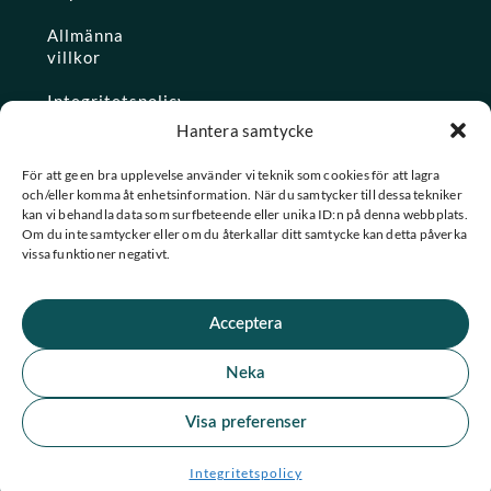
Allmänna
villkor
Integritetspolicy
Hantera samtycke
Ångra köp
För att ge en bra upplevelse använder vi teknik som cookies för att lagra
och/eller komma åt enhetsinformation. När du samtycker till dessa tekniker
Konto
kan vi behandla data som surfbeteende eller unika ID:n på denna webbplats.
Om du inte samtycker eller om du återkallar ditt samtycke kan detta påverka
Glömt
vissa funktioner negativt.
lösenordet
Acceptera
★ Trustpilot
Neka
★
★
★
★
★
Se alla våra omdömen
Visa preferenser
F
I
© 2026 Spashopen. Alla rättigheter förbehållna.
Integritetspolicy
a
n