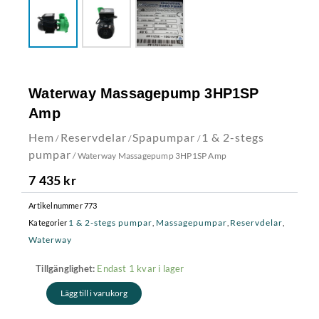
Waterway Massagepump 3HP1SP
Amp
Hem
Reservdelar
Spapumpar
1 & 2-stegs
/
/
/
pumpar
/ Waterway Massagepump 3HP1SP Amp
7 435
kr
Artikelnummer
773
1 & 2-stegs pumpar
Massagepumpar
Reservdelar
Kategorier
,
,
,
Waterway
Waterway
Endast 1 kvar i lager
Tillgänglighet:
Massagepump
Lägg till i varukorg
3HP1SP
Amp