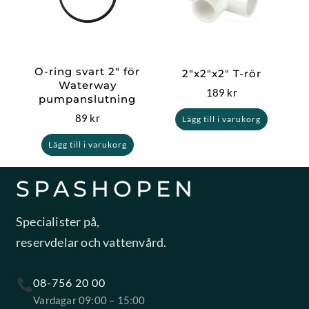
O-ring svart 2″ för
2″x2″x2″ T-rör
Waterway
189
kr
pumpanslutning
89
kr
Lägg till i varukorg
Lägg till i varukorg
SPASHOPEN
Specialister på,
reservdelar och vattenvård.
08-756 20 00
Vardagar 09:00 – 15:00