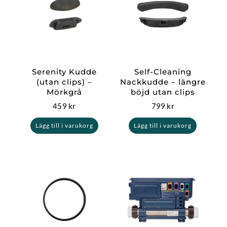
Serenity Kudde
Self-Cleaning
(utan clips) –
Nackkudde – längre
Mörkgrå
böjd utan clips
459
kr
799
kr
Lägg till i varukorg
Lägg till i varukorg