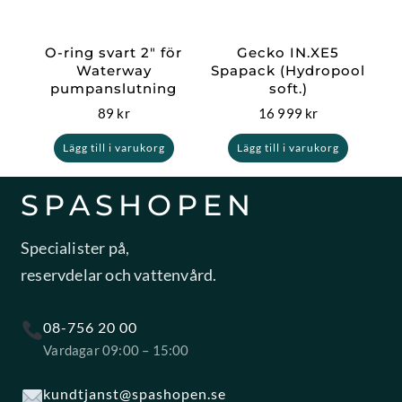
O-ring svart 2″ för
Gecko IN.XE5
Waterway
Spapack (Hydropool
pumpanslutning
soft.)
89
kr
16 999
kr
Lägg till i varukorg
Lägg till i varukorg
SPASHOPEN
Specialister på,
reservdelar och vattenvård.
08-756 20 00
Vardagar 09:00 – 15:00
kundtjanst@spashopen.se