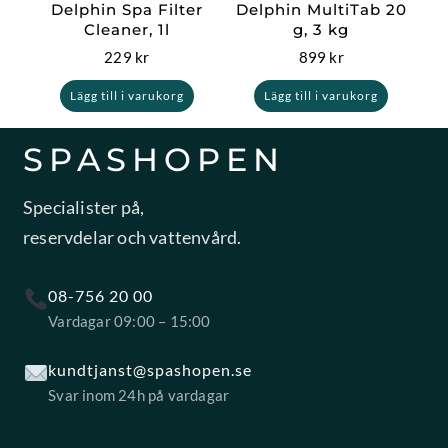
Delphin Spa Filter
Delphin MultiTab 20
Cleaner, 1l
g, 3 kg
229
kr
899
kr
Lägg till i varukorg
Lägg till i varukorg
SPASHOPEN
Specialister på,
reservdelar och vattenvård.
08-756 20 00
Vardagar 09:00 – 15:00
kundtjanst@spashopen.se
Svar inom 24h på vardagar