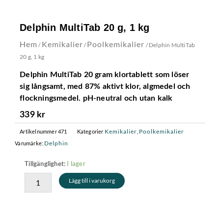
Delphin MultiTab 20 g, 1 kg
Hem
Kemikalier
Poolkemikalier
/
/
/ Delphin MultiTab
20 g, 1 kg
Delphin MultiTab 20 gram klortablett som löser
sig långsamt, med 87% aktivt klor, algmedel och
flockningsmedel. pH-neutral och utan kalk
339
kr
Kemikalier
Poolkemikalier
Artikelnummer
471
Kategorier
,
Delphin
Varumärke:
Delphin
I lager
Tillgänglighet:
MultiTab
Lägg till i varukorg
20
g,
1
kg