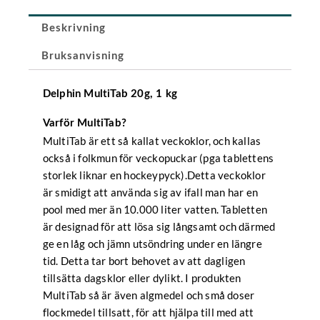
mängd
Beskrivning
Bruksanvisning
Delphin MultiTab 20g, 1 kg
Varför MultiTab?
MultiTab är ett så kallat veckoklor, och kallas
också i folkmun för veckopuckar (pga tablettens
storlek liknar en hockeypyck).Detta veckoklor
är smidigt att använda sig av ifall man har en
pool med mer än 10.000 liter vatten. Tabletten
är designad för att lösa sig långsamt och därmed
ge en låg och jämn utsöndring under en längre
tid. Detta tar bort behovet av att dagligen
tillsätta dagsklor eller dylikt. I produkten
MultiTab så är även algmedel och små doser
flockmedel tillsatt, för att hjälpa till med att