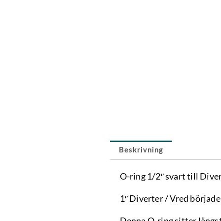
Beskrivning
O-ring 1/2″ svart till Dive
1″ Diverter / Vred börjad
Denna O-ring sitter längs