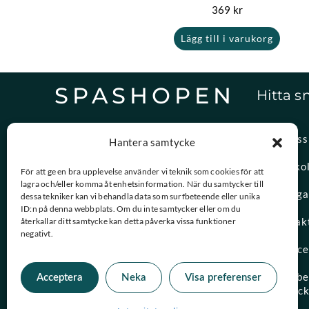
369
kr
Lägg till i varukorg
SPASHOPEN
Hitta s
Specialister på,
Om oss
Hantera samtycke
reservdelar och vattenvård.
Spasko
För att ge en bra upplevelse använder vi teknik som cookies för att
lagra och/eller komma åt enhetsinformation. När du samtycker till
08-756 20 00
Vanliga
dessa tekniker kan vi behandla data som surfbeteende eller unika
Vardagar 09:00 – 15:00
ID:n på denna webbplats. Om du inte samtycker eller om du
Kontak
återkallar ditt samtycke kan detta påverka vissa funktioner
negativt.
kundtjanst@spashopen.se
Servic
Svar inom 24h på vardagar
Måttbes
Acceptera
Neka
Visa preferenser
spaloc