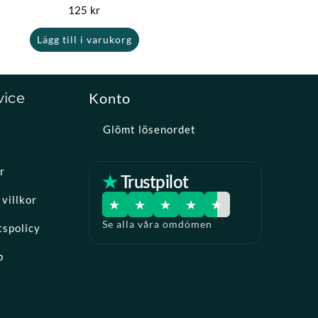
125
kr
Lägg till i varukorg
vice
Konto
Glömt lösenordet
r
★ Trustpilot
villkor
★
★
★
★
★
Se alla våra omdömen
tspolicy
p