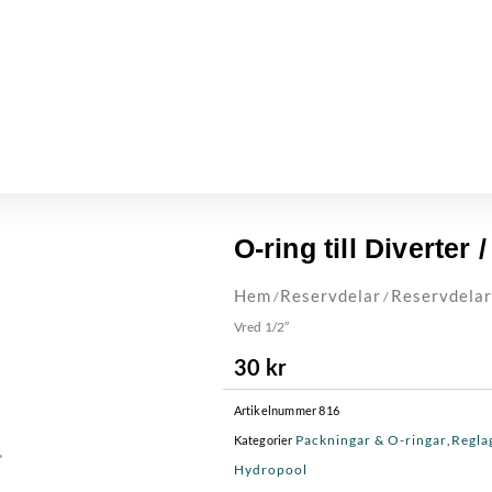
O-ring till Diverter 
Hem
Reservdelar
Reservdelar
/
/
Vred 1/2″
30
kr
Artikelnummer
816
Packningar & O-ringar
Regla
Kategorier
,
Hydropool