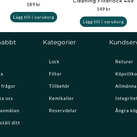
Cleaning Filterlock 449
189
kr
149
kr
Lägg till i varukorg
Lägg till i varukorg
nabbt
Kategorier
Kundser
Lock
Returer
la
Filter
Köpvillko
 frågor
Tillbehör
Allmänna 
ta oss
Kemikalier
Integrite
eanmälan
Reservdelar
Ångra kö
täll ditt
k