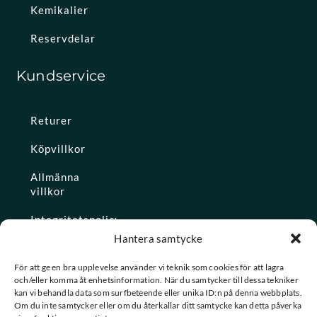
Kemikalier
Reservdelar
Kundservice
Returer
Köpvillkor
Allmänna
villkor
Integritetspolicy
Hantera samtycke
Ångra köp
För att ge en bra upplevelse använder vi teknik som cookies för att lagra
och/eller komma åt enhetsinformation. När du samtycker till dessa tekniker
Konto
kan vi behandla data som surfbeteende eller unika ID:n på denna webbplats.
Om du inte samtycker eller om du återkallar ditt samtycke kan detta påverka
Glömt