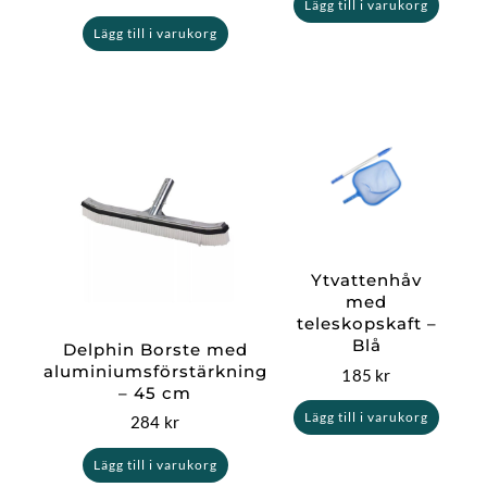
Lägg till i varukorg
Lägg till i varukorg
Ytvattenhåv
med
teleskopskaft –
Blå
Delphin Borste med
aluminiumsförstärkning
185
kr
– 45 cm
Lägg till i varukorg
284
kr
Lägg till i varukorg