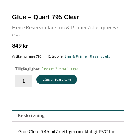
Glue – Quart 795 Clear
Hem
Reservdelar
Lim & Primer
/
/
/ Glue – Quart 795
Clear
849
kr
Lim & Primer
Reservdelar
Artikelnummer
796
Kategorier
,
Glue
Endast 2 kvar i lager
Tillgänglighet:
-
Lägg till i varukorg
Quart
795
Clear
mängd
Beskrivning
Glue Clear 946 ml är ett genomskinligt PVC-lim