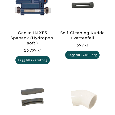
Gecko IN.XE5
Self-Cleaning Kudde
Spapack (Hydropool
/ vattenfall
soft.)
599
kr
16 999
kr
Lägg till i varukorg
Lägg till i varukorg