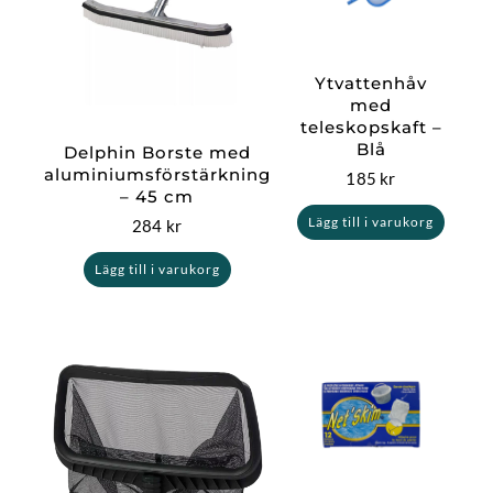
Ytvattenhåv
med
teleskopskaft –
Blå
Delphin Borste med
aluminiumsförstärkning
185
kr
– 45 cm
Lägg till i varukorg
284
kr
Lägg till i varukorg