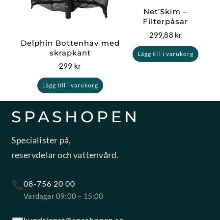
Net’Skim –
Filterpåsar
299,88
kr
Delphin Bottenhåv med
skrapkant
Lägg till i varukorg
299
kr
Lägg till i varukorg
SPASHOPEN
Specialister på,
reservdelar och vattenvård.
08-756 20 00
Vardagar 09:00 – 15:00
kundtjanst@spashopen.se