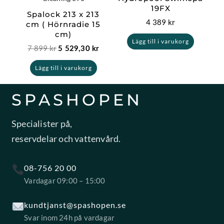
19FX
Spalock 213 x 213
4 389
kr
cm ( Hörnradie 15
cm)
Lägg till i varukorg
7 899
kr
5 529,30
kr
Lägg till i varukorg
SPASHOPEN
Specialister på,
reservdelar och vattenvård.
08-756 20 00
Vardagar 09:00 – 15:00
kundtjanst@spashopen.se
Svar inom 24h på vardagar