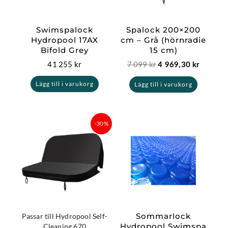
Swimspalock
Spalock 200×200
Hydropool 17AX
cm – Grå (hörnradie
Bifold Grey
15 cm)
41 255
kr
7 099
kr
4 969,30
kr
Lägg till i varukorg
Lägg till i varukorg
Det
Det
-30%
ursprungliga
nuvarande
priset
priset
var:
är:
7
5
899 kr.
529,30 kr.
Sommarlock
Passar till Hydropool Self-
Hydropool Swimspa
Cleaning 670