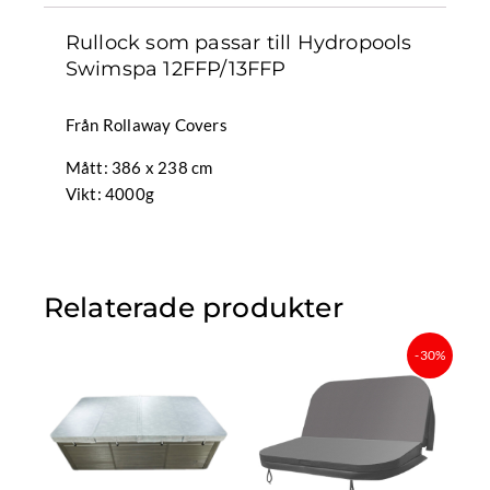
Rullock som passar till Hydropools
Swimspa 12FFP/13FFP
Från Rollaway Covers
Mått: 386 x 238 cm
Vikt: 4000g
Relaterade produkter
Det
Det
-30%
ursprungliga
nuvaran
priset
priset
var:
är:
7
4
099 kr.
969,30 k