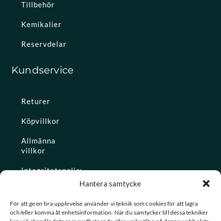
Tillbehör
Kemikalier
Reservdelar
Kundservice
Returer
Köpvillkor
Allmänna
villkor
Integritetspolicy
Hantera samtycke
Ångra köp
För att ge en bra upplevelse använder vi teknik som cookies för att lagra
och/eller komma åt enhetsinformation. När du samtycker till dessa tekniker
Konto