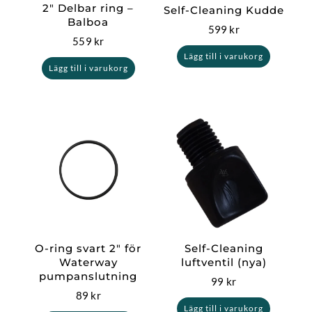
2″ Delbar ring –
Self-Cleaning Kudde
Balboa
599
kr
559
kr
Lägg till i varukorg
Lägg till i varukorg
O-ring svart 2″ för
Self-Cleaning
Waterway
luftventil (nya)
pumpanslutning
99
kr
89
kr
Lägg till i varukorg