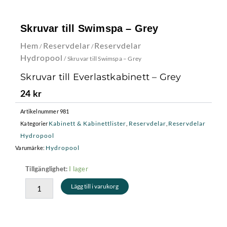
Skruvar till Swimspa – Grey
Hem
Reservdelar
Reservdelar
/
/
Hydropool
/ Skruvar till Swimspa – Grey
Skruvar till Everlastkabinett – Grey
24
kr
Artikelnummer
981
Kabinett & Kabinettlister
Reservdelar
Reservdelar
Kategorier
,
,
Hydropool
Hydropool
Varumärke:
Skruvar
I lager
Tillgänglighet:
till
Lägg till i varukorg
Swimspa
-
Grey
mängd