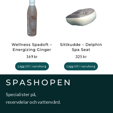
Wellness Spadoft –
Sittkudde – Delphin
Energizing Ginger
Spa Seat
169
kr
325
kr
Lägg till i varukorg
Lägg till i varukorg
SPASHOPEN
Specialister på,
reservdelar och vattenvård.