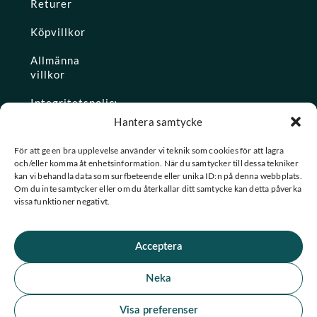
Returer
Köpvillkor
Allmänna
villkor
Integritetspolicy
Hantera samtycke
Ångra köp
För att ge en bra upplevelse använder vi teknik som cookies för att lagra
och/eller komma åt enhetsinformation. När du samtycker till dessa tekniker
Konto
kan vi behandla data som surfbeteende eller unika ID:n på denna webbplats.
Om du inte samtycker eller om du återkallar ditt samtycke kan detta påverka
Glömt
vissa funktioner negativt.
lösenordet
Acceptera
★ Trustpilot
Neka
★
★
★
★
★
Se alla våra omdömen
Visa preferenser