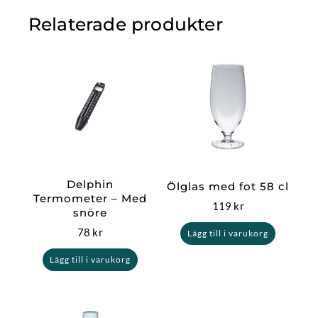
Relaterade produkter
Delphin
Ölglas med fot 58 cl
Termometer – Med
119
kr
snöre
78
kr
Lägg till i varukorg
Lägg till i varukorg