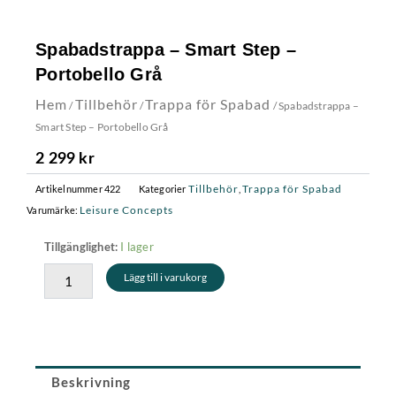
Spabadstrappa – Smart Step –
Portobello Grå
Hem
Tillbehör
Trappa för Spabad
/
/
/ Spabadstrappa –
Smart Step – Portobello Grå
2 299
kr
Tillbehör
Trappa för Spabad
Artikelnummer
422
Kategorier
,
Leisure Concepts
Varumärke:
Spabadstrappa
I lager
Tillgänglighet:
-
Lägg till i varukorg
Smart
Step
-
Portobello
Grå
mängd
Beskrivning