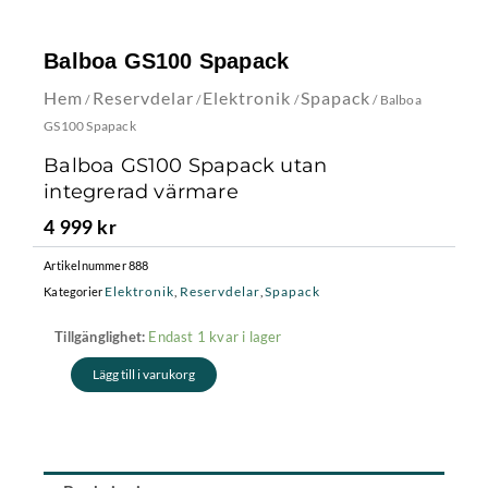
Balboa GS100 Spapack
Hem
Reservdelar
Elektronik
Spapack
/
/
/
/ Balboa
GS100 Spapack
Balboa GS100 Spapack utan
integrerad värmare
4 999
kr
Artikelnummer
888
Elektronik
Reservdelar
Spapack
Kategorier
,
,
Balboa
Endast 1 kvar i lager
Tillgänglighet:
GS100
Lägg till i varukorg
Spapack
mängd