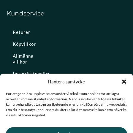
Kundservice
Returer
Köpvillkor
Allmänna
villkor
Integritetspolicy
Hantera samtycke
Ångra köp
För att ge en bra upplevelse använder vi teknik som cookies för att lagra
och/eller komma åt enhetsinformation. När du samtycker till dessa tekniker
Konto
kan vi behandla data som surfbeteende eller unika ID:n på denna webbplats.
Om du inte samtycker eller om du återkallar ditt samtycke kan detta påverka
Glömt
vissa funktioner negativt.
lösenordet