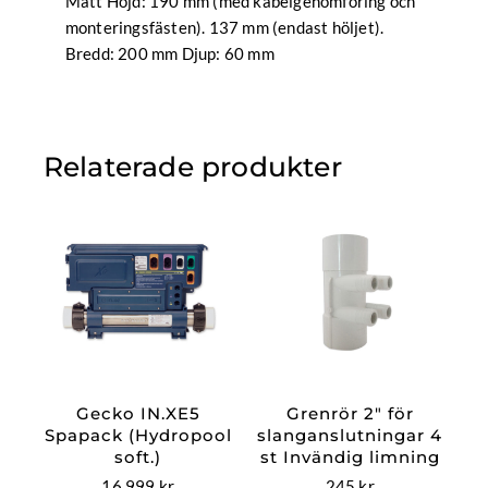
Mått Höjd: 190 mm (med kabelgenomföring och
monteringsfästen). 137 mm (endast höljet).
Bredd: 200 mm Djup: 60 mm
Relaterade produkter
Gecko IN.XE5
Grenrör 2″ för
Spapack (Hydropool
slanganslutningar 4
soft.)
st Invändig limning
16 999
kr
245
kr