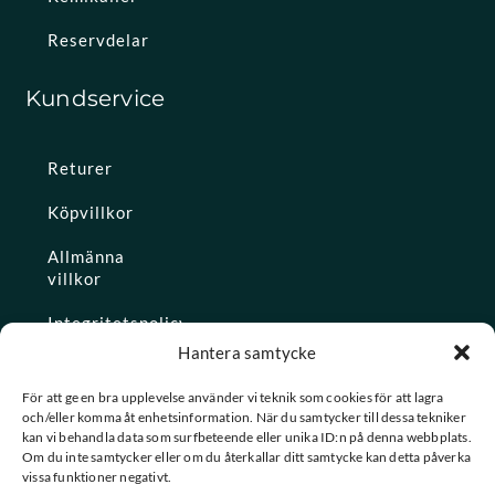
Reservdelar
Kundservice
Returer
Köpvillkor
Allmänna
villkor
Integritetspolicy
Hantera samtycke
Ångra köp
För att ge en bra upplevelse använder vi teknik som cookies för att lagra
och/eller komma åt enhetsinformation. När du samtycker till dessa tekniker
Konto
kan vi behandla data som surfbeteende eller unika ID:n på denna webbplats.
Om du inte samtycker eller om du återkallar ditt samtycke kan detta påverka
Glömt
vissa funktioner negativt.