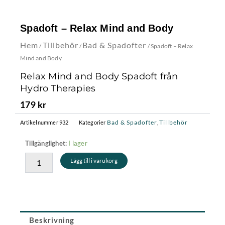
Spadoft – Relax Mind and Body
Hem
Tillbehör
Bad & Spadofter
/
/
/ Spadoft – Relax
Mind and Body
Relax Mind and Body Spadoft från
Hydro Therapies
179
kr
Bad & Spadofter
Tillbehör
Artikelnummer
932
Kategorier
,
Spadoft
I lager
Tillgänglighet:
-
Lägg till i varukorg
Relax
Mind
and
Body
mängd
Beskrivning