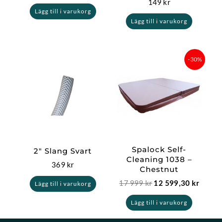
149
kr
Lägg till i varukorg
Lägg till i varukorg
Det
Det
-30%
ursprungliga
nuvar
priset
priset
var:
är:
17
12
999 kr.
599,30
Spalock Self-
2″ Slang Svart
Cleaning 1038 –
369
kr
Chestnut
17 999
kr
12 599,30
kr
Lägg till i varukorg
Lägg till i varukorg