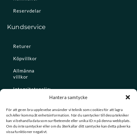
Reservdelar
Kundservice
Returer
Köpvillkor
Allmänna
villkor
Integritetspolicy
Hantera samtycke
Ångra köp
För att ge en bra upplevelse använder vi teknik som cookies för att lagra
och/eller komma åt enhetsinformation. När du samtycker till dessa tekniker
Konto
kan vi behandla data som surfbeteende eller unika ID:n på denna webbplats.
Om du inte samtycker eller om du återkallar ditt samtycke kan detta påverka
Glömt
vissa funktioner negativt.