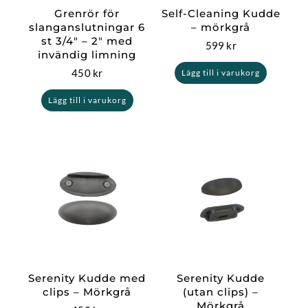
Grenrör för
Self-Cleaning Kudde
slanganslutningar 6
– mörkgrå
st 3/4″ – 2″ med
599
kr
invändig limning
450
kr
Lägg till i varukorg
Lägg till i varukorg
Serenity Kudde med
Serenity Kudde
clips – Mörkgrå
(utan clips) –
Mörkgrå