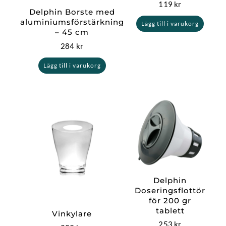
119
kr
Delphin Borste med
aluminiumsförstärkning
Lägg till i varukorg
– 45 cm
284
kr
Lägg till i varukorg
Delphin
Doseringsflottör
för 200 gr
tablett
Vinkylare
253
kr