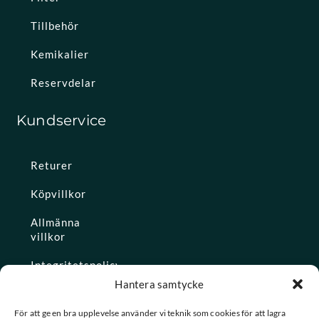
Tillbehör
Kemikalier
Reservdelar
Kundservice
Returer
Köpvillkor
Allmänna
villkor
Integritetspolicy
Hantera samtycke
Ångra köp
För att ge en bra upplevelse använder vi teknik som cookies för att lagra