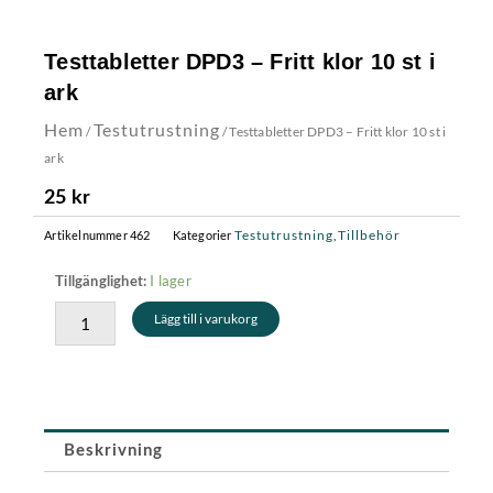
Testtabletter DPD3 – Fritt klor 10 st i
ark
Hem
Testutrustning
/
/ Testtabletter DPD3 – Fritt klor 10 st i
ark
25
kr
Testutrustning
Tillbehör
Artikelnummer
462
Kategorier
,
Testtabletter
I lager
Tillgänglighet:
DPD3
Lägg till i varukorg
-
Fritt
klor
10
st
i
Beskrivning
ark
mängd