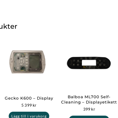
ukter
Balboa ML700 Self-
Gecko K600 – Display
Cleaning – Displayetikett
5 399
kr
399
kr
Lägg till i varukorg