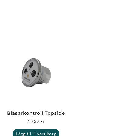
Blåsarkontroll Topside
1 737
kr
Lägg till i varukorg