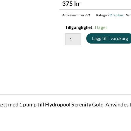
375
kr
Display
Artikelnummer
771
Kategori
Va
Balboa
I lager
Tillgänglighet:
TP600
Lägg till i varukorg
1
Pump
-
Displayetikett
mängd
tt med 1 pump till Hydropool Serenity Gold. Användes ti