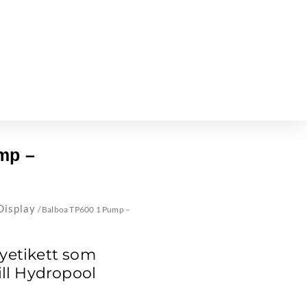
mp –
Display
/ Balboa TP600 1 Pump –
yetikett som
ill Hydropool