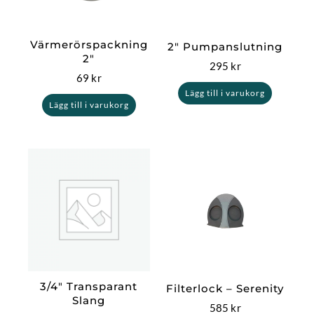
Värmerörspackning
2″ Pumpanslutning
2″
295
kr
69
kr
Lägg till i varukorg
Lägg till i varukorg
3/4″ Transparant
Filterlock – Serenity
Slang
585
kr