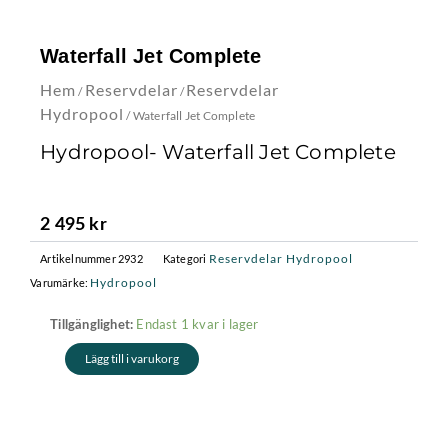
Waterfall Jet Complete
Hem
Reservdelar
Reservdelar
/
/
Hydropool
/ Waterfall Jet Complete
Hydropool- Waterfall Jet Complete
2 495
kr
Reservdelar Hydropool
Artikelnummer
2932
Kategori
Hydropool
Varumärke:
Waterfall
Endast 1 kvar i lager
Tillgänglighet:
Jet
Lägg till i varukorg
Complete
mängd