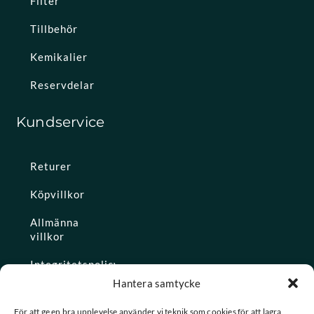
Filter
Tillbehör
Kemikalier
Reservdelar
Kundservice
Returer
Köpvillkor
Allmänna
villkor
Integritetspolicy
Hantera samtycke
Ångra köp
För att ge en bra upplevelse använder vi teknik som cookies för att lagra