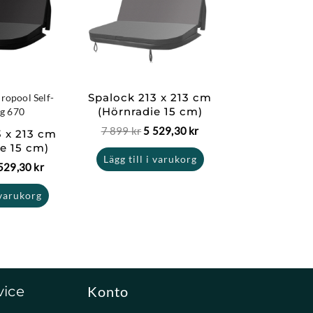
r:
är:
var:
är:
5
7
5
9 kr.
529,30 kr.
899 kr.
529,30 kr.
Spalock 213 x 213 cm
dropool Self-
(Hörnradie 15 cm)
g 670
7 899
kr
5 529,30
kr
3 x 213 cm
ie 15 cm)
Lägg till i varukorg
529,30
kr
 varukorg
vice
Konto