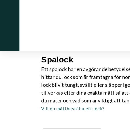
a
s
h
o
p
e
n
.s
e
Spalock
Ett spalock har en avgörande betydelse
hittar du lock som är framtagna för no
lock blivit tungt, svällt eller släpper
tillverkas efter dina exakta mått så att
du mäter och vad som är viktigt att tän
Vill du måttbeställa ett lock?
D