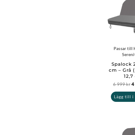
p
v
6
9
Passar til
Sereni
Spalock 
cm – Grå 
12,7
6 999
kr
4
Lägg till 
D
u
p