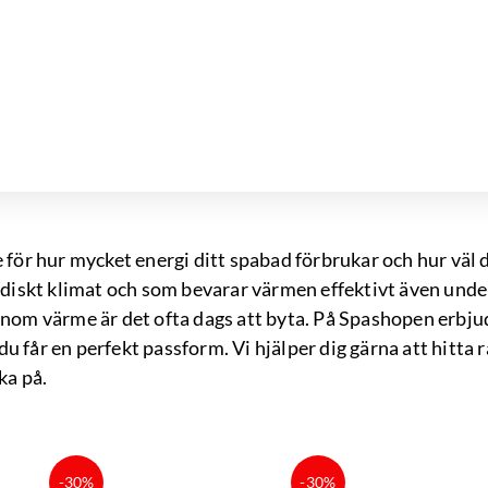
 för hur mycket energi ditt spabad förbrukar och hur väl
rdiskt klimat och som bevarar värmen effektivt även unde
 igenom värme är det ofta dags att byta. På Spashopen erb
 du får en perfekt passform. Vi hjälper dig gärna att hitta 
ka på.
et
Det
Det
Det
De
-30%
-30%