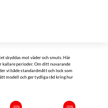
 det skyddas mot väder och smuts. Här
r kallare perioder. Om ditt nuvarande
juder vi både standardmått och lock som
rätt modell och ger tydliga råd kring hur
t
Det
Det
Det
-30%
-30%