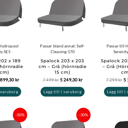
riset
priset
priset
priset
pr
ar:
är:
var:
är:
va
4
7
5
7
99 kr.
899,30 kr.
499 kr.
249,30 kr.
29
l Hydropool
Passar bland annat: Self-
Passar till
ty SE5
Cleaning 570
Serenit
202 x 189
Spalock 203 x 203
Spalock 2
(hörnradie
cm – Grå (hörnradie
– Grå (Hör
 cm)
15 cm)
cm
 899,30
kr
7 499
kr
5 249,30
kr
7 299
kr
5 
i varukorg
Lägg till i varukorg
Lägg till i
et
Det
Det
Det
De
-30%
-30%
rsprungliga
nuvarande
ursprungliga
nuvarande
ur
riset
priset
priset
priset
pr