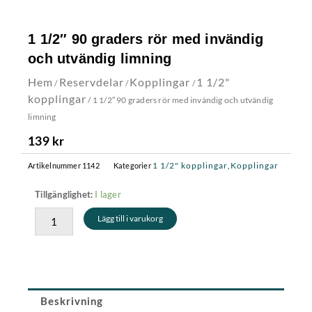
1 1/2″ 90 graders rör med invändig
och utvändig limning
Hem
Reservdelar
Kopplingar
1 1/2"
/
/
/
kopplingar
/ 1 1/2″ 90 graders rör med invändig och utvändig
limning
139
kr
1 1/2" kopplingar
Kopplingar
Artikelnummer
1142
Kategorier
,
1
I lager
Tillgänglighet:
1/2"
Lägg till i varukorg
90
graders
rör
med
invändig
och
Beskrivning
utvändig