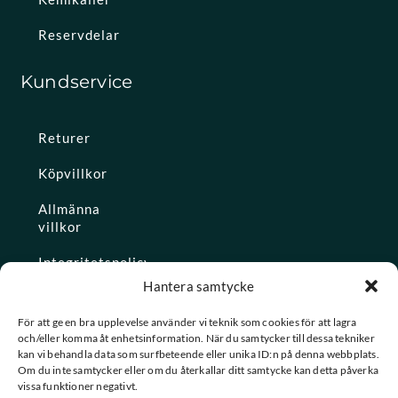
Reservdelar
Kundservice
Returer
Köpvillkor
Allmänna
villkor
Integritetspolicy
Hantera samtycke
Ångra köp
För att ge en bra upplevelse använder vi teknik som cookies för att lagra
och/eller komma åt enhetsinformation. När du samtycker till dessa tekniker
Konto
kan vi behandla data som surfbeteende eller unika ID:n på denna webbplats.
Om du inte samtycker eller om du återkallar ditt samtycke kan detta påverka
Glömt
vissa funktioner negativt.