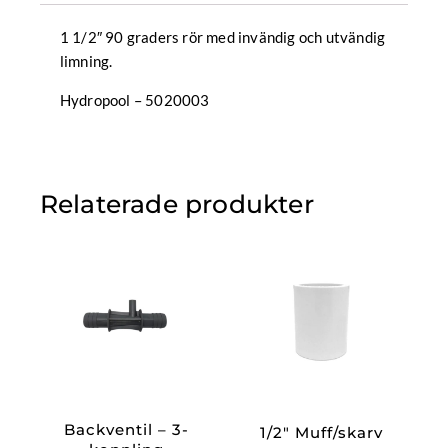
limning
mängd
1 1/2″ 90 graders rör med invändig och utvändig
limning.
Hydropool – 5020003
Relaterade produkter
Backventil – 3-
1/2″ Muff/skarv